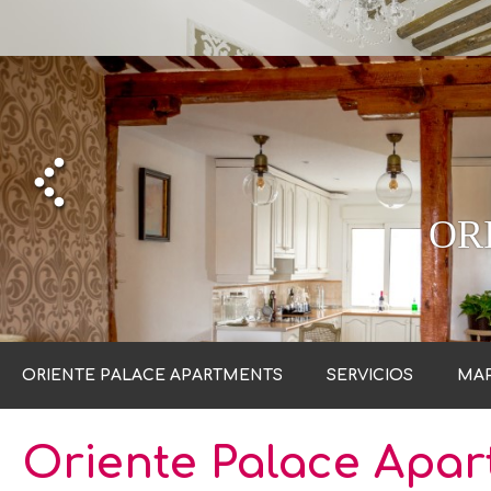
OR
OR
ORIENTE PALACE APARTMENTS
SERVICIOS
MA
Oriente Palace Apa